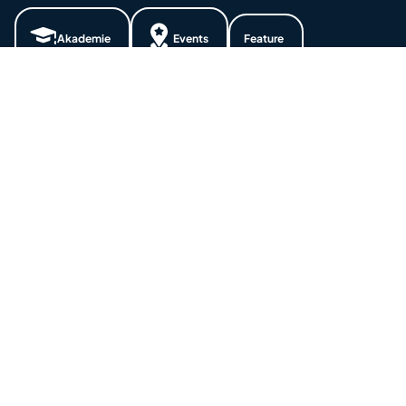
Akademie
Events
Feature
Nachhaltigkeit
Spenden
Wissen
Jetzt zum Newsletter anmelden und
nichts mehr verpassen
Wir halten euch auf dem Laufenden rund um die
Themen: Investment, Börse, Aktien, Trading und
Mindset. Bleibt so immer auf dem aktuellen Stand.
Vorname: