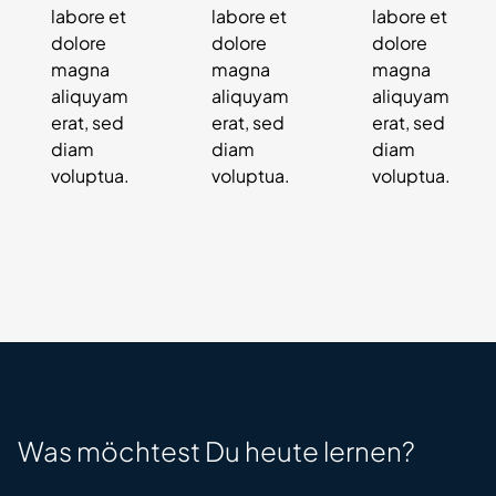
labore et
labore et
labore et
dolore
dolore
dolore
magna
magna
magna
aliquyam
aliquyam
aliquyam
erat, sed
erat, sed
erat, sed
diam
diam
diam
voluptua.
voluptua.
voluptua.
Was möchtest Du
heute
lernen?