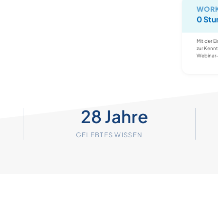
WORK
0 Stu
Mit der E
zur Kenn
Webinar-V
28 Jahre
GELEBTES WISSEN