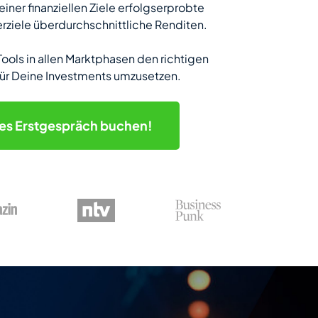
iner finanziellen Ziele erfolgserprobte
erziele überdurchschnittliche Renditen.
Tools in allen Marktphasen den richtigen
für Deine Investments umzusetzen.
hes
Erstgespräch buchen!