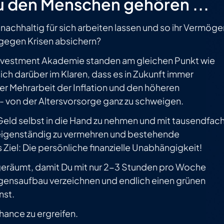
u den Menschen gehören ...
 nachhaltig für sich arbeiten lassen und so ihr Vermöge
 gegen Krisen absichern?
Investment Akademie standen am gleichen Punkt wie
sich darüber im Klaren, dass es in Zukunft immer
r Mehrarbeit der Inflation und den höheren
 von der Altersvorsorge ganz zu schweigen.
 Geld selbst in die Hand zu nehmen und mit tausendfac
eigenständig zu vermehren und bestehende
 Ziel: Die persönliche finanzielle Unabhängigkeit!
geräumt, damit Du mit nur 2-3 Stunden pro Woche
ensaufbau verzeichnen und endlich einen grünen
nst.
Chance zu ergreifen.