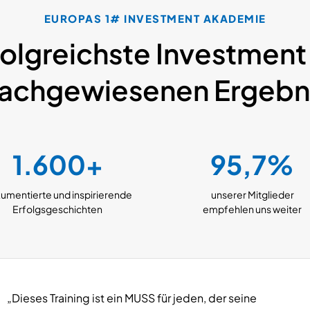
EUROPAS 1# INVESTMENT AKADEMIE
folgreichste Investment
nachgewiesenen Ergebn
1.600+
95,7%
umentierte
und inspirierende
unserer Mitglieder
Erfolgsgeschichten
empfehlen uns weiter
„Dieses Training ist ein MUSS für jeden, der seine