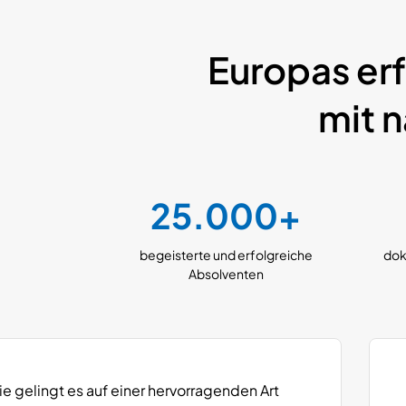
Europas er
mit 
25.000+
begeisterte und
erfolgreiche
dok
Absolventen
 gelingt es auf einer hervorragenden Art