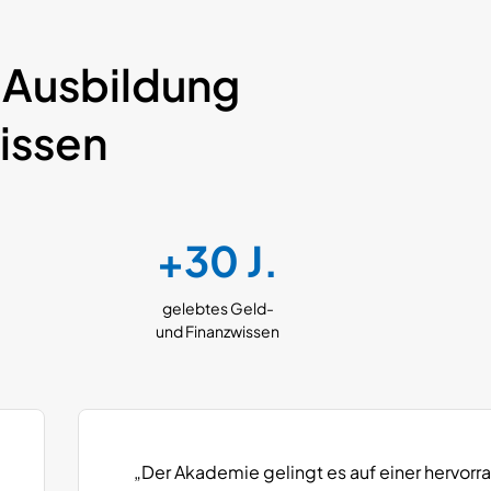
 Ausbildung
issen
+30 J.
gelebtes Geld-
und Finanzwissen
„Der Akademie gelingt es auf einer hervorr