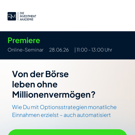
Premiere
Online-Seminar
28.06.26
| 11:00 - 13:00 Uhr
Von der Börse
leben ohne
Millionenvermögen?
Wie Du mit Optionsstrategien monatliche
Einnahmen erzielst – auch automatisiert