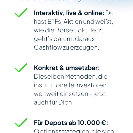
Interaktiv, live & online:
Du
hast ETFs, Aktien und weißt,
wie die Börse tickt. Jetzt
geht’s darum, daraus
Cashflow zu erzeugen.
Konkret & umsetzbar:
Dieselben Methoden, die
institutionelle Investoren
weltweit einsetzen – jetzt
auch für Dich
Für Depots ab 10.000 €:
Optionsstrategien, die sich