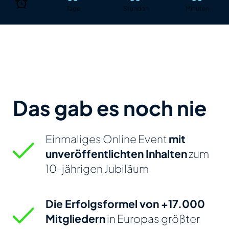
Tage
Stunden
Minuten
Das gab es
noch nie
Einmaliges Online Event
mit
unveröffentlichten
Inhalten
zum
10-jährigen Jubiläum
Die Erfolgsformel von +17.000
Mitgliedern
in
Europas größter