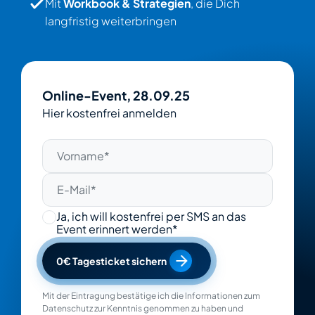
Mit
Workbook & Strategien
, die Dich
langfristig weiterbringen
Online-Event, 28.09.25
Hier kostenfrei anmelden
Ja, ich will kostenfrei per SMS an das
Event erinnert werden*
0€ Tagesticket sichern
Mit der Eintragung bestätige ich die Informationen zum
Datenschutz zur Kenntnis genommen zu haben und