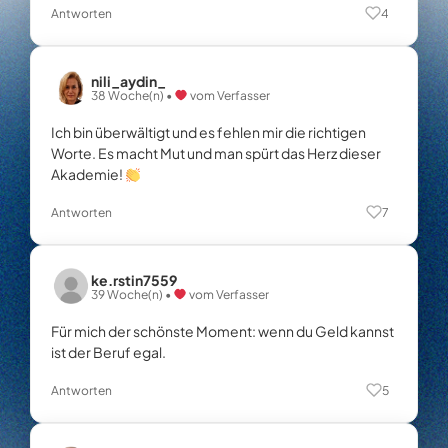
Antworten
4
nili_aydin_
38 Woche(n) •
vom Verfasser
Ich bin überwältigt und es fehlen mir die richtigen
Worte. Es macht Mut und man spürt das Herz dieser
Akademie!
Antworten
7
ke.rstin7559
39 Woche(n) •
vom Verfasser
Für mich der schönste Moment: wenn du Geld kannst
ist der Beruf egal.
Antworten
5