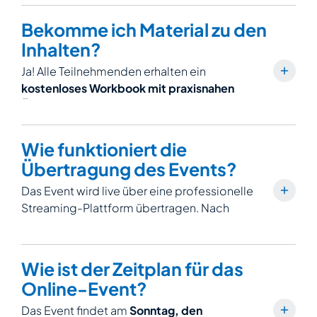
Erfahrung mit direkter Interaktion,
spannenden Aktionen und echtem
Bekomme ich Material zu den
Gemeinschaftsgefühl. Das lässt sich nicht
Inhalten?
nachholen!
Ja! Alle Teilnehmenden erhalten ein
kostenloses Workbook mit praxisnahen
Übungen als Download,
damit Du das
Gelernte vertiefen und Deine Finanzen
strukturiert weiterentwickeln kannst. So
Wie funktioniert die
bleibt das Event-Wissen auch nach dem Tag
Übertragung des Events?
bei Dir.
Das Event wird live über eine professionelle
Streaming-Plattform übertragen. Nach
Deiner Anmeldung erhältst Du alle
technischen Informationen und den
Zugangslink per E-Mail.
Du benötigst
Wie ist der Zeitplan für das
lediglich eine stabile Internetverbindung
Online-Event?
und ein Gerät mit Internetzugang (wir
empfehlen die Teilnahme über Desktop
Das Event findet am
Sonntag, den