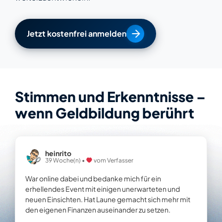
Jetzt kostenfrei anmelden
Stimmen und Erkenntnisse –
wenn Geldbildung berührt
heinrito
39 Woche(n) •
vom Verfasser
War online dabei und bedanke mich für ein
erhellendes Event mit einigen unerwarteten und
neuen Einsichten. Hat Laune gemacht sich mehr mit
den eigenen Finanzen auseinander zu setzen.