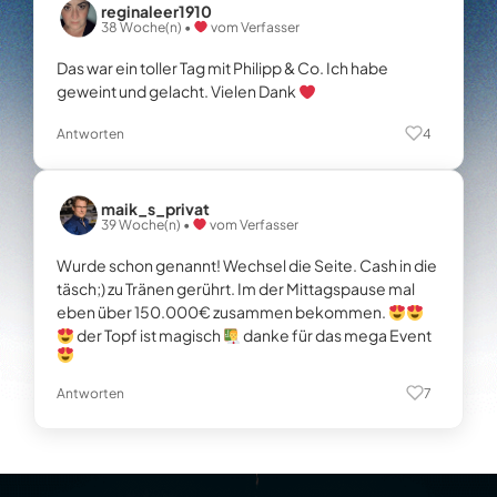
reginaleer1910
38 Woche(n) •
vom Verfasser
Das war ein toller Tag mit Philipp & Co. Ich habe
geweint und gelacht. Vielen Dank
Antworten
4
maik_s_privat
39 Woche(n) •
vom Verfasser
Wurde schon genannt! Wechsel die Seite. Cash in die
täsch;) zu Tränen gerührt. Im der Mittagspause mal
eben über 150.000€ zusammen bekommen.
der Topf ist magisch
danke für das mega Event
Antworten
7