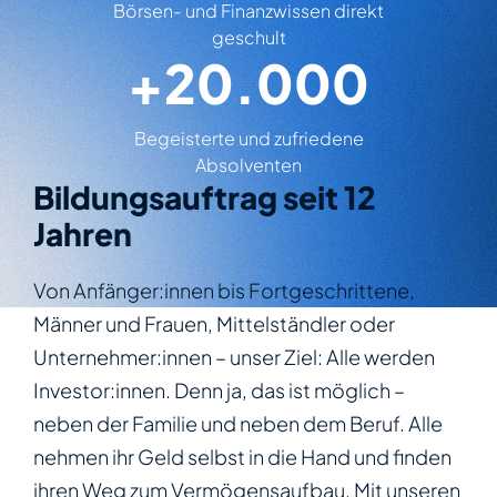
Börsen- und Finanzwissen direkt
geschult
+
20.000
Begeisterte und zufriedene
Absolventen
Bildungsauftrag seit 12
Jahren
Von Anfänger:innen bis Fortgeschrittene,
Männer und Frauen, Mittelständler oder
Unternehmer:innen – unser Ziel: Alle werden
Investor:innen. Denn ja, das ist möglich –
neben der Familie und neben dem Beruf. Alle
nehmen ihr Geld selbst in die Hand und finden
ihren Weg zum Vermögensaufbau. Mit unseren