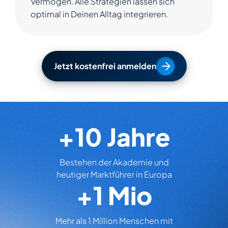
Vermögen. Alle Strategien lassen sich
optimal in Deinen Alltag integrieren.
Jetzt kostenfrei anmelden
+
10
Jahre
Bestehen der Akademie und
heutiger Marktführer in Europa
+
1
Mio
Mehr als 1 Million Menschen mit