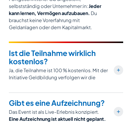
selbstständig oder Unternehmer:in:
Jeder
kann lernen, Vermögen aufzubauen.
Du
brauchst keine Vorerfahrung mit
Geldanlagen oder dem Kapitalmarkt.
Ist die Teilnahme wirklich
kostenlos?
Ja, die Teilnahme ist 100 % kostenlos. Mit der
Initiative Geldbildung verfolgen wir die
Mission, die
Geldbildungslücke in unserer
Gesellschaft zu schließen.
Deshalb stellen
wir an diesem Tag das Wissen unserer
Gibt es eine Aufzeichnung?
Akademie komplett kostenfrei zur
Das Event ist als Live-Erlebnis konzipiert.
Verfügung. Ein Tag für mehr finanzielle
Eine Aufzeichnung ist aktuell nicht geplant.
Bildung, offen für alle.
Wer live dabei ist, bekommt die volle