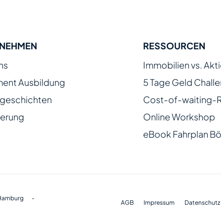
RNEHMEN
RESSOURCEN
ns
Immobilien vs. Akt
ment Ausbildung
5 Tage Geld Chall
sgeschichten
Cost-of-waiting-
zierung
Online Workshop
eBook Fahrplan Bö
 Hamburg
-
AGB
Impressum
Datenschutz