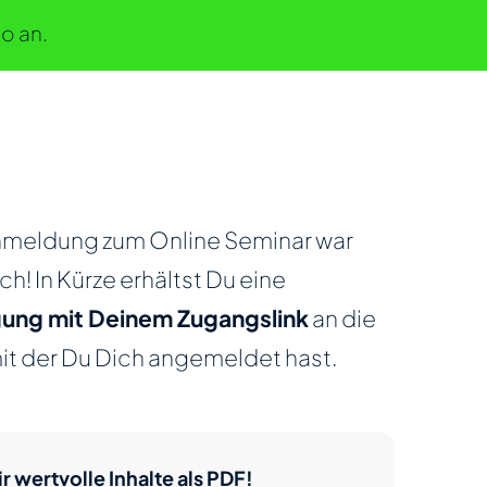
o an.
nmeldung zum Online Seminar war
ch! In Kürze erhältst Du eine
gung mit Deinem Zugangslink
an die
mit der Du Dich angemeldet hast.
r wertvolle Inhalte als PDF!