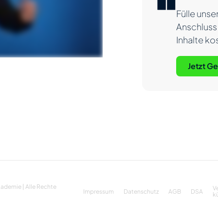
Fülle unse
Anschluss 
Inhalte ko
Jetzt G
ademie | Alle Rechte
V
Impressum
Datenschutz
AGB
DSA
k