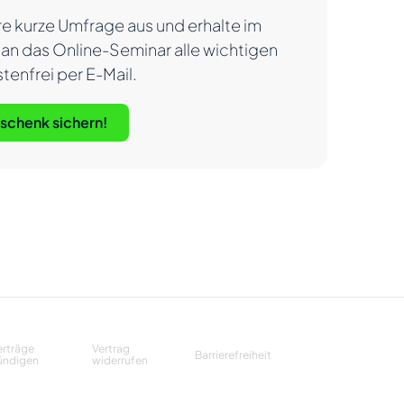
re kurze Umfrage aus und erhalte im
an das Online-Seminar alle wichtigen
stenfrei per E-Mail.
eschenk sichern!
erträge
Vertrag
Barrierefreiheit
ündigen
widerrufen