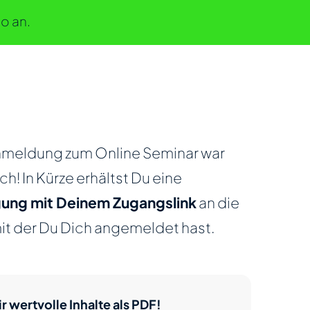
o an.
nmeldung zum Online Seminar war
ch! In Kürze erhältst Du eine
gung mit Deinem Zugangslink
an die
mit der Du Dich angemeldet hast.
r wertvolle Inhalte als PDF!