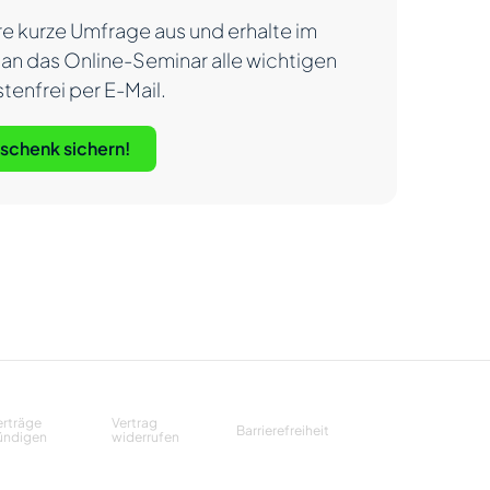
re kurze Umfrage aus und erhalte im
an das Online-Seminar alle wichtigen
stenfrei per E-Mail.
eschenk sichern!
erträge
Vertrag
Barrierefreiheit
ündigen
widerrufen