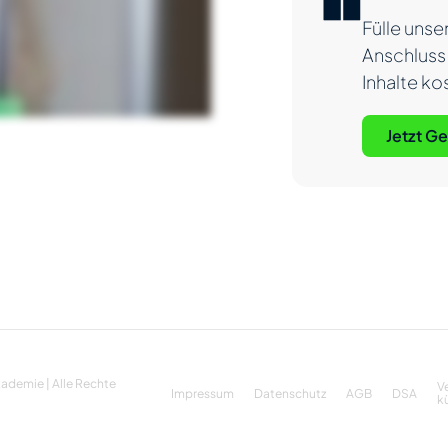
Fülle unse
Anschluss 
Inhalte ko
Jetzt G
ademie | Alle Rechte
V
Impressum
Datenschutz
AGB
DSA
k