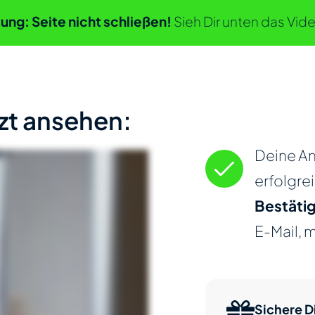
ung: Seite nicht schließen!
Sieh Dir unten das Vide
zt ansehen:
Deine A
erfolgrei
Bestäti
E-Mail, 
Sichere Di